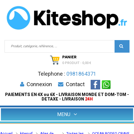
PANIER
0 PRODUIT
-
0,00 €
Telephone :
0981864371
Connexion
Contact
PAIEMENTS EN 4X ou 6X - LIVRAISON MONDE ET DOM-TOM -
DETAXE - LIVRAISON
24H
MENU
Accueil
kitesurf
Ailes de
Toutes les
OCEAN RODEO CRAVE