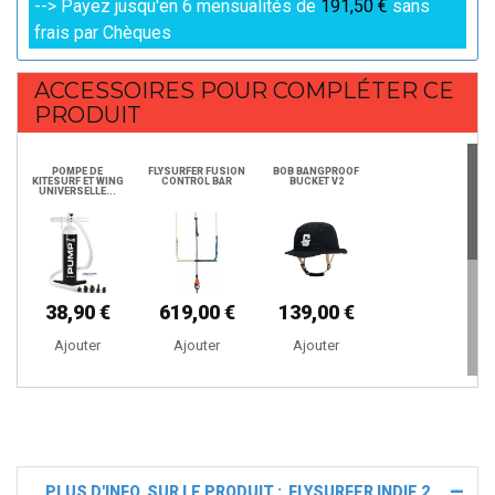
--> Payez jusqu'en 6 mensualités de
191,50 €
sans
frais par Chèques
ACCESSOIRES POUR COMPLÉTER CE
PRODUIT
POMPE DE
FLYSURFER FUSION
BOB BANGPROOF
KITESURF ET WING
CONTROL BAR
BUCKET V2
UNIVERSELLE...
38,90 €
619,00 €
139,00 €
Ajouter
Ajouter
Ajouter
STICK SPF 50+
FLYSURFER TRIP 3
SURF BELL
PLANCHE
KITESURF...
PLUS D'INFO. SUR LE PRODUIT : FLYSURFER INDIE 2