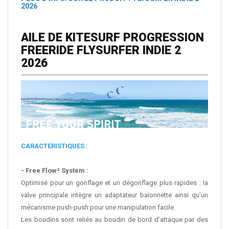
2026
8,99 €
1 219,00 €
AILE DE KITESURF PROGRESSION
Ajouter
Ajouter
FREERIDE FLYSURFER INDIE 2
2026
CARACTERISTIQUES :
- Free Flow² System :
Optimisé pour un gonflage et un dégonflage plus rapides : la
valve principale intègre un adaptateur baïonnette ainsi qu’un
mécanisme push-push pour une manipulation facile.
Les boudins sont reliés au boudin de bord d’attaque par des