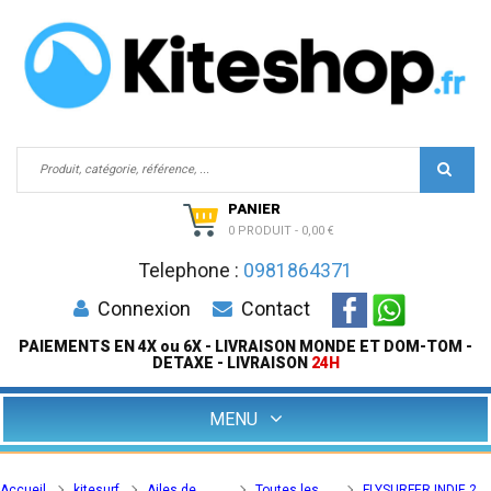
PANIER
0 PRODUIT
-
0,00 €
Telephone :
0981864371
Connexion
Contact
PAIEMENTS EN 4X ou 6X - LIVRAISON MONDE ET DOM-TOM -
DETAXE - LIVRAISON
24H
MENU
Accueil
kitesurf
Ailes de
Toutes les
FLYSURFER INDIE 2