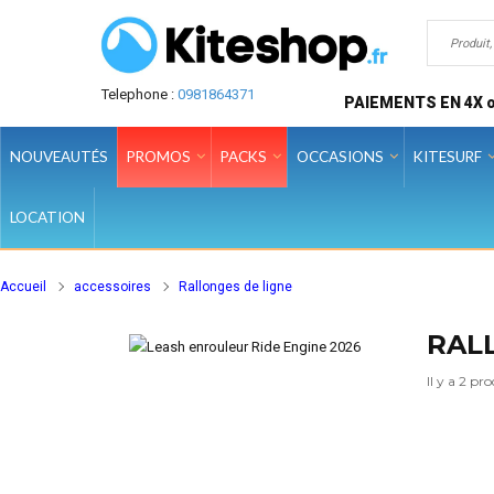
Telephone :
0981864371
PAIEMENTS EN 4X o
NOUVEAUTÉS
PROMOS
PACKS
OCCASIONS
KITESURF
LOCATION
Accueil
accessoires
Rallonges de ligne
RAL
Il y a 2 pro