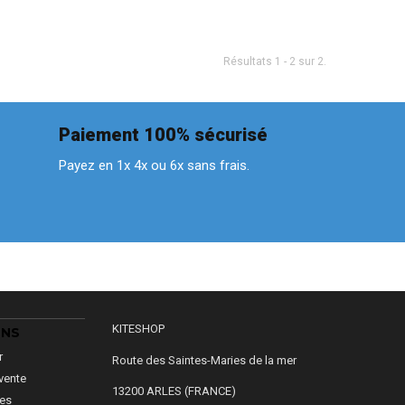
Résultats 1 - 2 sur 2.
Paiement 100% sécurisé
Payez en 1x 4x ou 6x sans frais.
KITESHOP
ONS
r
Route des Saintes-Maries de la mer
vente
13200 ARLES (FRANCE)
les