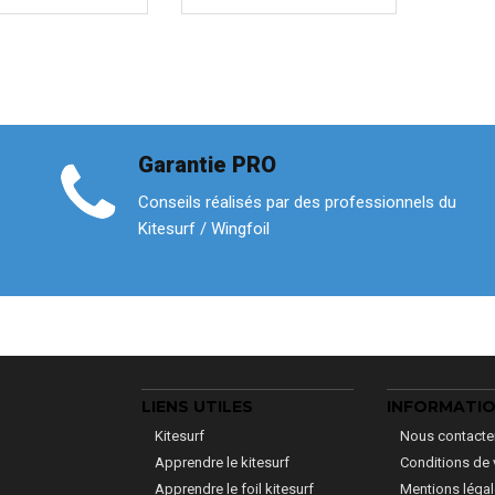
Garantie PRO
Conseils réalisés par des professionnels du
Kitesurf / Wingfoil
LIENS UTILES
INFORMATI
Kitesurf
Nous contacte
Apprendre le kitesurf
Conditions de 
Apprendre le foil kitesurf
Mentions léga