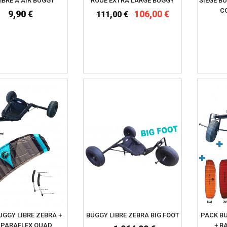
BRE A AIR BUGGY
ROUE EXTRA LARGE BUGGY
SIEGE B
C
9,90 €
106,00 €
111,00 €
UGGY LIBRE ZEBRA +
BUGGY LIBRE ZEBRA BIG FOOT
PACK BU
 PARAFLEX QUAD
+ B