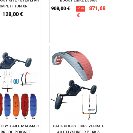
UGGY KITE PETER LYNN
BUGGY LIBRE ZEBRA
OMPETITION XR
871,68
908,00 €
-4%
128,00 €
€
GGY + AILE MAGMA 3
PACK BUGGY LIBRE ZEBRA +
ARRE OU POIGNEE
AILE FLYSURFER PEAK 5