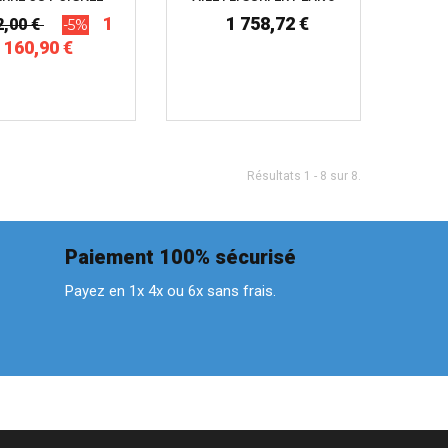
1
1 758,72 €
2,00 €
-5%
160,90 €
Résultats 1 - 8 sur 8.
Paiement 100% sécurisé
Payez en 1x 4x ou 6x sans frais.