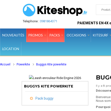
Telephone :
0981864371
PAIEMENTS EN 4X o
NOUVEAUTÉS
PROMOS
PACKS
OCCASIONS
KITESURF
LOCATION
Accueil
Powerkite
Buggys Kite powerkite
BUG
Il y a 8 pro
BUGGYS KITE POWERKITE
Découvrez
Bienvenue 
Pack buggy
Nous somme
Pourquoi 