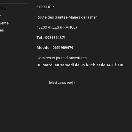
KITESHOP
ONS
r
Route des Saintes-Maries de la mer
vente
13200 ARLES (FRANCE)
les
Tel : 0981864371
Mobile :
0651989479
Horaires et jours d'ouvertures :
Du Mardi au samedi de 9h à 12h et de 14H à 18H
Select Language
▼