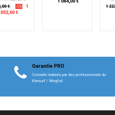
1 064,00 €
1
8,00 €
1 22
-5%
052,60 €
Garantie PRO
Conseils réalisés par des professionnels du
Kitesurf / Wingfoil