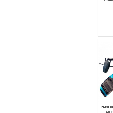
CHAM
PACK B
AILE