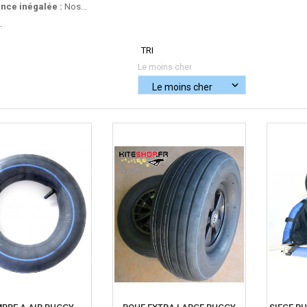
nce inégalée :
Nos...
.
TRI
Le moins cher