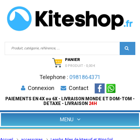
PANIER
0 PRODUIT
-
0,00 €
Telephone :
0981864371
Connexion
Contact
PAIEMENTS EN 4X ou 6X - LIVRAISON MONDE ET DOM-TOM -
DETAXE - LIVRAISON
24H
MENU
Accueil
accessoires
Leashs Ailes de kitesurf et Wing foil