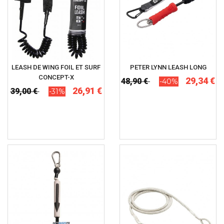
LEASH DE WING FOIL ET SURF
PETER LYNN LEASH LONG
CONCEPT-X
29,34 €
48,90 €
-40%
26,91 €
39,00 €
-31%