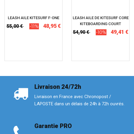
LEASH AILE KITESURF F-ONE
LEASH AILE DE KITESURF CORE
KITEBOARDING COURT
48,95 €
55,00 €
-11%
49,41 €
54,90 €
-10%
Livraison 24/72h
Livraison en France avec Chronopost /
LAPOSTE dans un délais de 24h à 72h ouvrés.
Garantie PRO