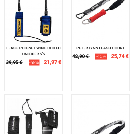
LEASH POIGNET WING COILED
PETER LYNN LEASH COURT
UNIFIBER 5'5
25,74 €
42,90 €
-40%
21,97 €
39,95 €
-45%