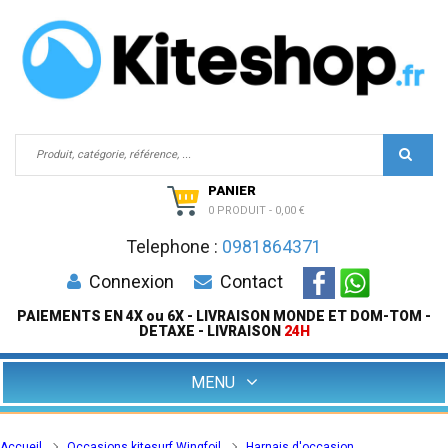
PANIER
0 PRODUIT
-
0,00 €
Telephone :
0981864371
Connexion
Contact
PAIEMENTS EN 4X ou 6X - LIVRAISON MONDE ET DOM-TOM -
DETAXE - LIVRAISON
24H
MENU
Accueil
Occasions kitesurf Wingfoil
Harnais d'occasion