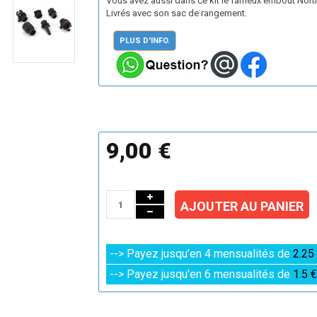
Vous avez aussi dans ce kit le fameux embout Nort
Livrés avec son sac de rangement.
PLUS D'INFO.
9,00 €
AJOUTER AU PANIER
--> Payez jusqu'en 4 mensualités de
2.25
--> Payez jusqu'en 6 mensualités de
1.5 