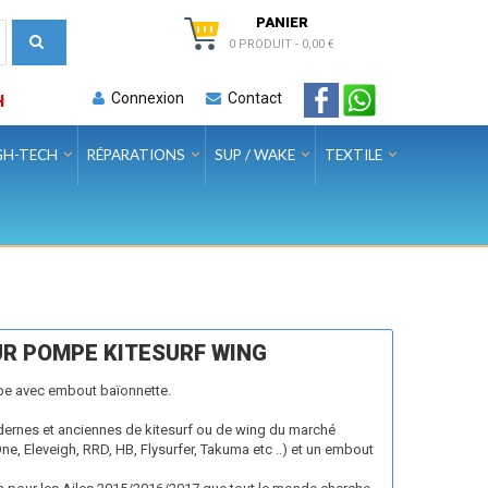
PANIER
0 PRODUIT
-
0,00 €
Connexion
Contact
H
GH-TECH
RÉPARATIONS
SUP / WAKE
TEXTILE
UR POMPE KITESURF WING
pe avec embout baïonnette.
dernes et anciennes de kitesurf ou de wing du marché
One, Eleveigh, RRD, HB, Flysurfer, Takuma etc ..) et un embout