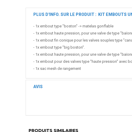
PLUS D'INFO. SUR LE PRODUIT : KIT EMBOUTS
- 1x embout type "boston" -> matelas gonflable
- 1x embout haute pression, pour une valve de type "baïonn
- 1x embout fin conique pour les valves souples type "cana
- 1x embout type "big boston".
- 1x embout haute pression, pour une valve de type "baïonn
- 1x embout pour des valves type "haute pression" avec bou
- 1x sac mesh de rangement
AVIS
PRODUITS SIMILAIRES