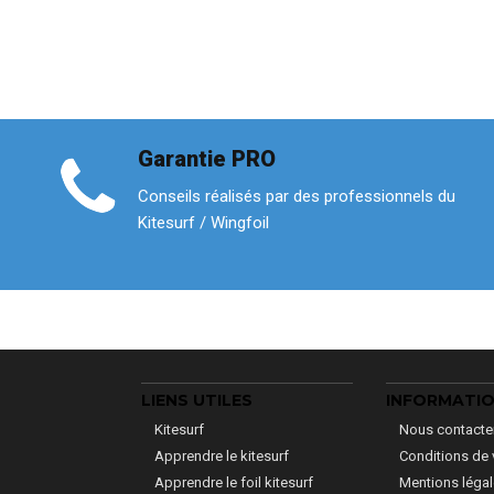
Garantie PRO
Conseils réalisés par des professionnels du
Kitesurf / Wingfoil
LIENS UTILES
INFORMATI
Kitesurf
Nous contacte
Apprendre le kitesurf
Conditions de 
Apprendre le foil kitesurf
Mentions léga