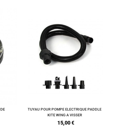
YDE
TUYAU POUR POMPE ELECTRIQUE PADDLE
T
KITE WING A VISSER
15,00 €