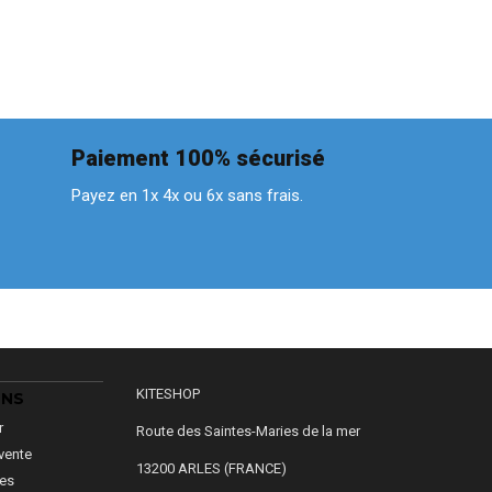
Paiement 100% sécurisé
Payez en 1x 4x ou 6x sans frais.
KITESHOP
ONS
r
Route des Saintes-Maries de la mer
vente
13200 ARLES (FRANCE)
les