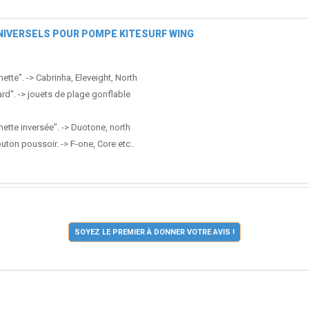
 UNIVERSELS POUR POMPE KITESURF WING
ette". -> Cabrinha, Eleveight, North
rd". -> jouets de plage gonflable
ette inversée". -> Duotone, north
ton poussoir. -> F-one, Core etc..
SOYEZ LE PREMIER À DONNER VOTRE AVIS !