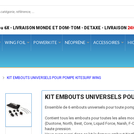
u 6X - LIVRAISON MONDE ET DOM-TOM - DETAXE - LIVRAISON
24
WING FOIL
POWERKITE
NÉOPRÈNE
ACCESSOIRES
HI
KIT EMBOUTS UNIVERSELS POUR POMPE KITESURF WING
KIT EMBOUTS UNIVERSELS PO
Ensemble de 6 embouts universels pour toute pom
Contient tous les embouts pour toutes les ailes mo
(Duotone, North, Best, Core, Liquid Force, Naish, F-
haute pression.