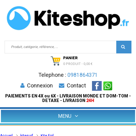
PANIER
0 PRODUIT
-
0,00 €
Telephone :
0981864371
Connexion
Contact
PAIEMENTS EN 4X ou 6X - LIVRAISON MONDE ET DOM-TOM -
DETAXE - LIVRAISON
24H
MENU
Accueil
kitesurf
Kite Foil