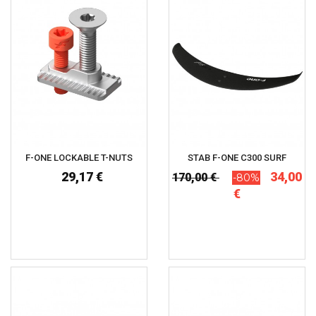
F-ONE LOCKABLE T-NUTS
STAB F-ONE C300 SURF
29,17 €
34,00
170,00 €
-80%
€