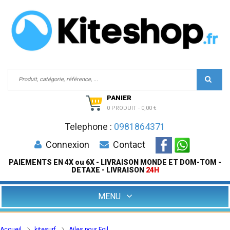
PANIER
0 PRODUIT
-
0,00 €
Telephone :
0981864371
Connexion
Contact
PAIEMENTS EN 4X ou 6X - LIVRAISON MONDE ET DOM-TOM -
DETAXE - LIVRAISON
24H
MENU
Accueil
kitesurf
Ailes pour Foil