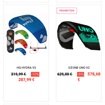
PROMOTION
HQ HYDRA V2
OZONE UNO V2
578,68
319,99 €
629,00 €
-10%
-8%
287,99 €
€