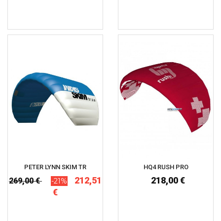
PETER LYNN SKIM TR
HQ4 RUSH PRO
212,51
218,00 €
269,00 €
-21%
€