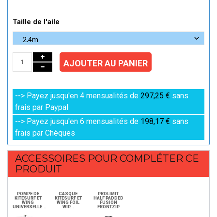
Taille de l'aile
AJOUTER AU PANIER
--> Payez jusqu'en 4 mensualités de
297,25 €
sans
frais par Paypal
--> Payez jusqu'en 6 mensualités de
198,17 €
sans
frais par Chèques
ACCESSOIRES POUR COMPLÉTER CE
PRODUIT
POMPE DE
CASQUE
PROLIMIT
KITESURF ET
KITESURF ET
HALF PADDED
WING
WING FOIL
FUSION
UNIVERSELLE...
WIP...
FRONTZIP