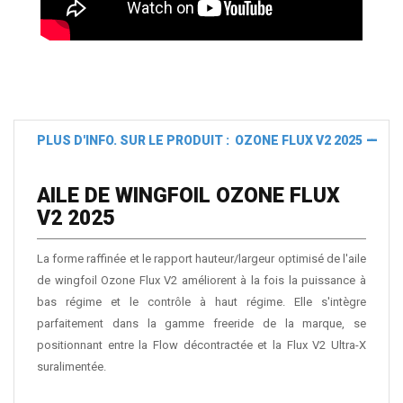
PLUS D'INFO. SUR LE PRODUIT : OZONE FLUX V2 2025
AILE DE WINGFOIL OZONE FLUX
V2 2025
La forme raffinée et le rapport hauteur/largeur optimisé de l'aile
de wingfoil Ozone Flux V2 améliorent à la fois la puissance à
bas régime et le contrôle à haut régime. Elle s'intègre
parfaitement dans la gamme freeride de la marque, se
positionnant entre la Flow décontractée et la Flux V2 Ultra-X
suralimentée.