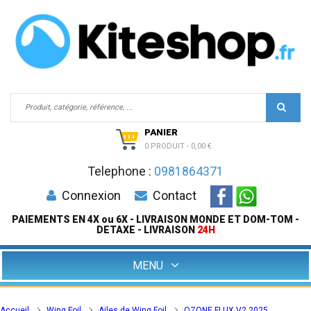
PANIER
0 PRODUIT
-
0,00 €
Telephone :
0981864371
Connexion
Contact
PAIEMENTS EN 4X ou 6X - LIVRAISON MONDE ET DOM-TOM -
DETAXE - LIVRAISON
24H
MENU
Accueil
Wing Foil
Ailes de Wing Foil
OZONE FLUX V2 2025