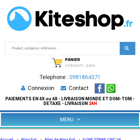
PANIER
0 PRODUIT
-
0,00 €
Telephone :
0981864371
Connexion
Contact
PAIEMENTS EN 4X ou 6X - LIVRAISON MONDE ET DOM-TOM -
DETAXE - LIVRAISON
24H
MENU
Accueil
Wing Foil
Ailes de Wing Foil
F-ONE STRIKE CWC V6