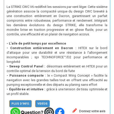
La STRIKE CWC V6 redéfinit les sessions par vent léger. Cette sixième
génération associe la compacité unique du design CWC breveté à
une construction entièrement en Dacron, garantissant un parfait
compromis entre robustesse, performance et rendement. Intégrant
les dernières évolutions du design STRIKE, elle transforme la
moindre brise en traction progressive et en glisse fluide, pour un
contrôle, une efficacité et un plaisir de navigation accrus.
- L’aile de petit temps par excellence
- Construction entièrement en Dacron :
HITEX sur le bord
d’attaque pour une durabilité et une résistance à l’allongement
incomparables ; spi TECHNOFORCE™/D2 pour performance et
longévité
- Sweep Control Panel :
désormais entièrement en HITEX pour un
contrôle optimal de la tension du bord de fuite
- Puissance compacte :
le « Compact Wing Concept » facilite la
navigation avec les grandes tailles tout en offrant une efficacité au
pumping exceptionnelle et des départs au planing sans effort
- Équilibrée et intuitive :
grâce à une tension de tissu optimisée et
un profil stable.
PLUS D'INFO.
VIDÉOS
Donnez votre avis