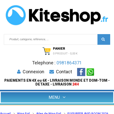
PANIER
0 PRODUIT
-
0,00 €
Telephone :
0981864371
Connexion
Contact
PAIEMENTS EN 4X ou 6X - LIVRAISON MONDE ET DOM-TOM -
DETAXE - LIVRAISON
24H
MENU
Accueil
Wing Foil
Ailes de Wing Foil
FLYSURFER AVID BOOM 2026