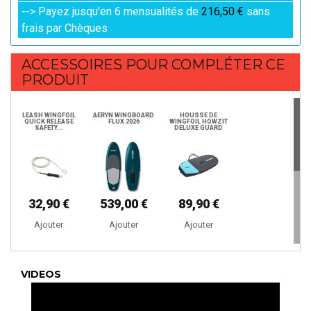
--> Payez jusqu'en 6 mensualités de
216,50 €
sans
frais par Chèques
ACCESSOIRES POUR COMPLÉTER CE
PRODUIT
LEASH WINGFOIL
AERYN WINGBOARD
HOUSSE DE
QUICK RELEASE
FLUX 2026
WINGFOIL HOWZIT
SAFETY...
DELUXE GUARD
32,90 €
539,00 €
89,90 €
Ajouter
Ajouter
Ajouter
GEL SOLAIRE
SLINGSHOT
RÉSISTANT À L'EAU
MANTICORE V1
VIDEOS
SPF 50+...