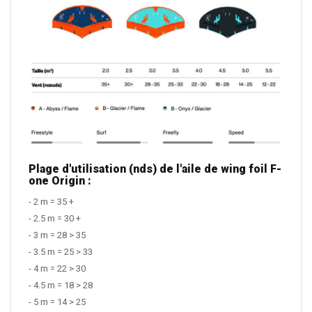
Plage d'utilisation (nds) de l'aile de wing foil F-
one Origin :
- 2 m = 35 +
- 2.5 m = 30 +
- 3 m = 28 > 35
- 3.5 m = 25 > 33
- 4 m = 22 > 30
- 4.5 m = 18 > 28
- 5 m = 14 > 25