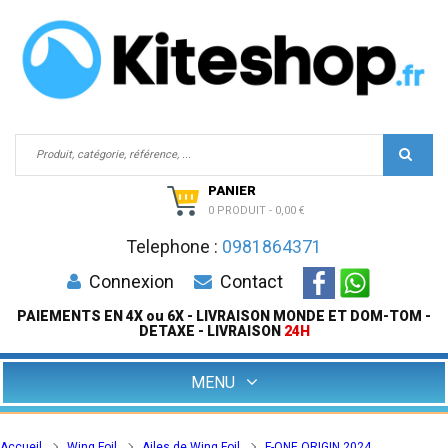
PANIER
0 PRODUIT
-
0,00 €
Telephone :
0981864371
Connexion
Contact
PAIEMENTS EN 4X ou 6X - LIVRAISON MONDE ET DOM-TOM -
DETAXE - LIVRAISON
24H
MENU
Accueil
Wing Foil
Ailes de Wing Foil
F-ONE ORIGIN 2024