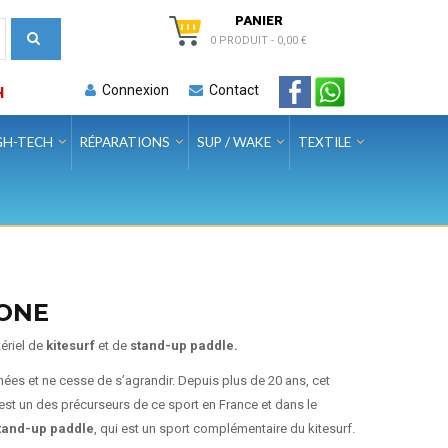
PANIER
0 PRODUIT
-
0,00 €
Connexion
Contact
H
GH-TECH
RÉPARATIONS
SUP / WAKE
TEXTILE
-ONE
ériel de
kitesurf
et de
stand-up paddle.
nnées et ne cesse de s’agrandir. Depuis plus de 20 ans, cet
est un des précurseurs de ce sport en France et dans le
stand-up paddle
, qui est un sport complémentaire du kitesurf.