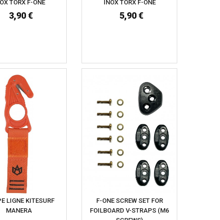
OX TORX F-ONE
INOX TORX F-ONE
3,90 €
5,90 €
E LIGNE KITESURF
F-ONE SCREW SET FOR
MANERA
FOILBOARD V-STRAPS (M6