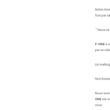
Notre miss
fois par s
" Nous ne
F-ONE
a c
par un ride
Un meltin
Nos bureau
Nous somme
ONE
est ri
vous.