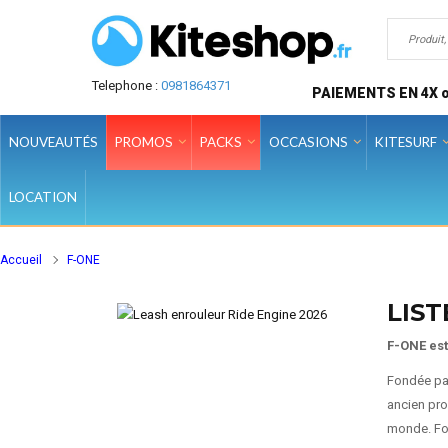
Telephone :
0981864371
PAIEMENTS EN 4X o
NOUVEAUTÉS
PROMOS
PACKS
OCCASIONS
KITESURF
LOCATION
Accueil
F-ONE
LIST
F-ONE est
Fondée p
ancien pro
monde. For