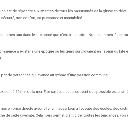
ion est de répondre aux attentes de tous les passionnés de la glisse en dévelo
a sécurité, son confort, sa puissance et maniabilité.
 sommes pas dans le kite parce que c’est à la mode… Nous sommes là par pa
ommencé à exister à une époque où les gens qui croyaient en l’avenir du kite ét
r.
g pot de personnes qui avance au rythme d’une passion commune.
x sont à 10 min de la mer. Être sur l’eau aussi souvent que possible est une n
s en prise directe avec le terrain, aussi bien à l’écoute des écoles, des dis
che de cette diversité. Cela nous permet d’anticiper toutes les tendances, vo