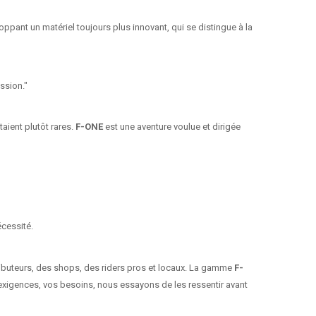
ppant un matériel toujours plus innovant, qui se distingue à la
ssion."
aient plutôt rares.
F-ONE
est une aventure voulue et dirigée
écessité.
tributeurs, des shops, des riders pros et locaux. La gamme
F-
s exigences, vos besoins, nous essayons de les ressentir avant