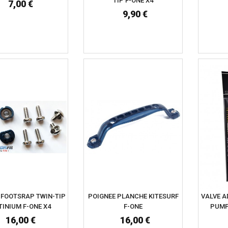
TIP F-ONE X4
7,00 €
9,90 €
E FOOTSRAP TWIN-TIP
POIGNEE PLANCHE KITESURF
VALVE A
TINIUM F-ONE X4
F-ONE
PUMP
16,00 €
16,00 €