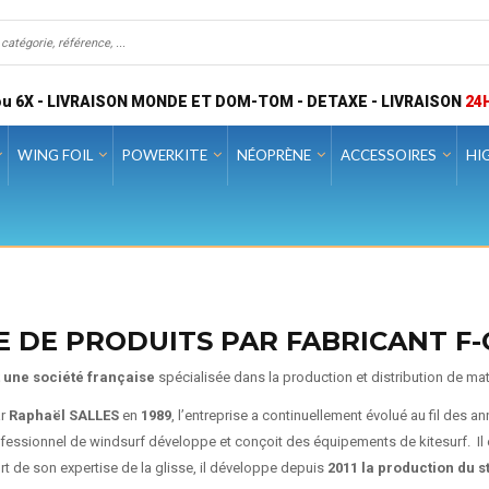
u 6X - LIVRAISON MONDE ET DOM-TOM - DETAXE - LIVRAISON
24
WING FOIL
POWERKITE
NÉOPRÈNE
ACCESSOIRES
HI
E DE PRODUITS PAR FABRICANT F
 une société française
spécialisée dans la production et distribution de mat
ar
Raphaël SALLES
en
1989
, l’entreprise a continuellement évolué au fil des a
fessionnel de windsurf développe et conçoit des équipements de kitesurf. Il 
t de son expertise de la glisse, il développe depuis
2011 la production du 