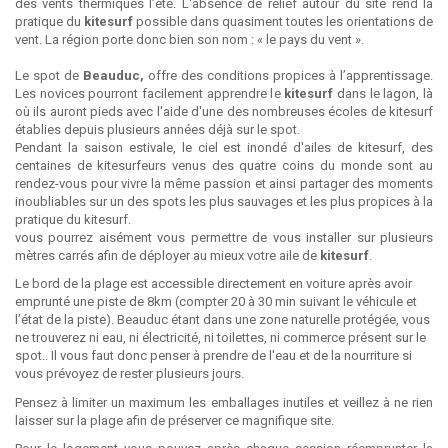
des vents thermiques l’été. L'absence de relief autour du site rend la
pratique du
kitesurf
possible dans quasiment toutes les orientations de
vent. La région porte donc bien son nom : « le pays du vent ».
Le spot de
Beauduc,
offre des conditions propices à l’apprentissage.
Les novices pourront facilement apprendre le
kitesurf
dans le lagon, là
où ils auront pieds avec l'aide d'une des nombreuses écoles de kitesurf
établies depuis plusieurs années déjà sur le spot.
Pendant la saison estivale, le ciel est inondé d'ailes de kitesurf, des
centaines de kitesurfeurs venus des quatre coins du monde sont au
rendez-vous pour vivre la même passion et ainsi partager des moments
inoubliables sur un des spots les plus sauvages et les plus propices à la
pratique du kitesurf.
vous pourrez aisément vous permettre de vous installer sur plusieurs
mètres carrés afin de déployer au mieux votre aile de
kitesurf
.
Le bord de la plage est accessible directement en voiture après avoir
emprunté une piste de 8km (compter 20 à 30 min suivant le véhicule et
l’état de la piste). Beauduc étant dans une zone naturelle protégée, vous
ne trouverez ni eau, ni électricité, ni toilettes, ni commerce présent sur le
spot.. Il vous faut donc penser à prendre de l'eau et de la nourriture si
vous prévoyez de rester plusieurs jours.
Pensez à limiter un maximum les emballages inutiles et veillez à ne rien
laisser sur la plage afin de préserver ce magnifique site.