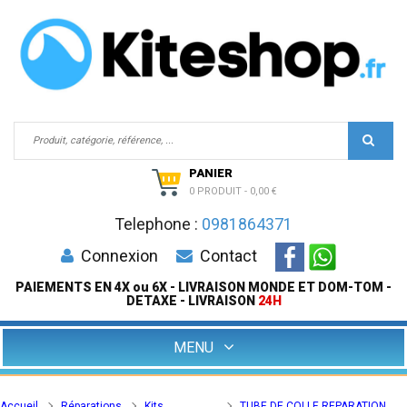
PANIER
0 PRODUIT
-
0,00 €
Telephone :
0981864371
Connexion
Contact
PAIEMENTS EN 4X ou 6X - LIVRAISON MONDE ET DOM-TOM -
DETAXE - LIVRAISON
24H
MENU
Accueil
Réparations
Kits
TUBE DE COLLE REPARATION