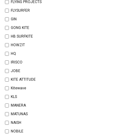
FLYING PROJECTS
FLYSURFER
GIN
GONG KITE
HB SURFKITE
HOWZIT
HQ
IRISCO
JOBE
KITE ATTITUDE
Kitewave
KLS
MANERA
MATUNAS
NAISH
NOBILE