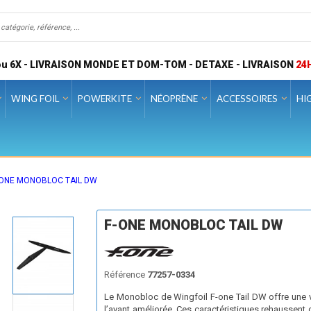
u 6X - LIVRAISON MONDE ET DOM-TOM - DETAXE - LIVRAISON
24
WING FOIL
POWERKITE
NÉOPRÈNE
ACCESSOIRES
HI
-ONE MONOBLOC TAIL DW
F-ONE MONOBLOC TAIL DW
Référence
77257-0334
Le Monobloc de Wingfoil F-one Tail DW offre une vi
l’avant améliorée. Ces caractéristiques rehaussent 