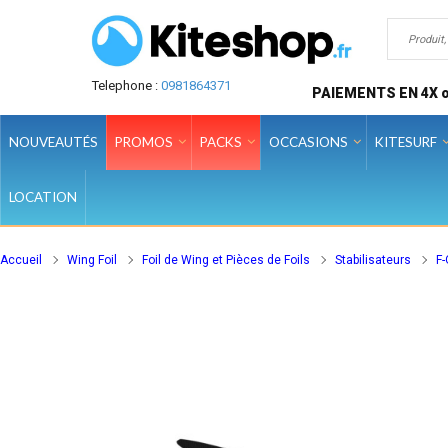
Telephone :
0981864371
PAIEMENTS EN 4X o
NOUVEAUTÉS
PROMOS
PACKS
OCCASIONS
KITESURF
LOCATION
Accueil
Wing Foil
Foil de Wing et Pièces de Foils
Stabilisateurs
F