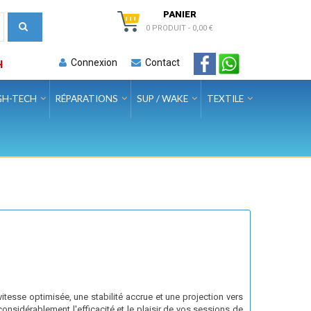
PANIER
0 PRODUIT
-
0,00 €
Connexion
Contact
H
GH-TECH
RÉPARATIONS
SUP / WAKE
TEXTILE
tesse optimisée, une stabilité accrue et une projection vers
considérablement l'efficacité et le plaisir de vos sessions de