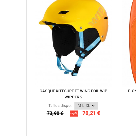
CASQUE KITESURF ET WING FOIL WIP
F-O
WIPPER 2
Tailles dispo. :
70,21 €
73,90 €
-5%