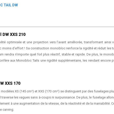
C TAIL DW
l DW XXS 210
lité optimisée et une projection vers l’avant améliorée, transformant ains
moins d’effort ! Sa construction monobloc renforce la rigidité et réduit les t
m rendra n’importe quel foil plus réactif, stable et rapide. De plus, le mon
onfère aux Monobloc Tails une rigidité supplémentaire, les rendant encore p
DW XXS 170
modèles XS (145 cm²) et XXS (170 cm²) se distinguent par des fuselages plus l
l traverse les vagues sans à-coups ni surpuissance. De plus, le fuselage allong
ent à une augmentation de la vitesse, de la réactivité et de la maniabilité. Cel
e carving.