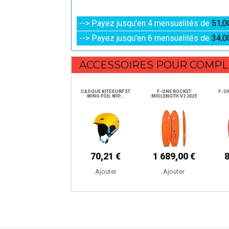
--> Payez jusqu'en 4 mensualités de
51,0
--> Payez jusqu'en 6 mensualités de
34,0
ACCESSOIRES POUR COMPL
CASQUE KITESURF ET
F-ONE ROCKET
F-O
WING FOIL WIP...
MIDLENGTH V2 2025
70,21 €
1 689,00 €
Ajouter
Ajouter