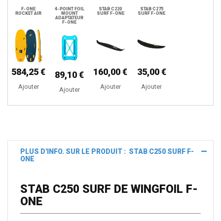
F-ONE
4-POINT FOIL
STAB C220
STAB C275
ROCKET AIR
MOUNT
SURF F-ONE
SURF F-ONE
ADAPTATEUR
F-ONE
584,25 €
160,00 €
35,00 €
89,10 €
Ajouter
Ajouter
Ajouter
Ajouter
PLUS D'INFO. SUR LE PRODUIT : STAB C250 SURF F-
ONE
STAB C250 SURF DE WINGFOIL F-
ONE