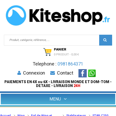
PANIER
0 PRODUIT
-
0,00 €
Telephone :
0981864371
Connexion
Contact
PAIEMENTS EN 4X ou 6X - LIVRAISON MONDE ET DOM-TOM -
DETAXE - LIVRAISON
24H
MENU
Accueil
Wing
Foil de Wing et
Stabilisateurs
STAB C250