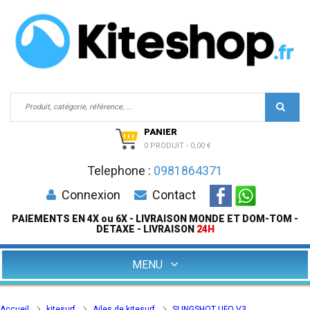
PANIER
0 PRODUIT
-
0,00 €
Telephone :
0981864371
Connexion
Contact
PAIEMENTS EN 4X ou 6X - LIVRAISON MONDE ET DOM-TOM -
DETAXE - LIVRAISON
24H
MENU
Accueil
kitesurf
Ailes de kitesurf
SLINGSHOT UFO V3