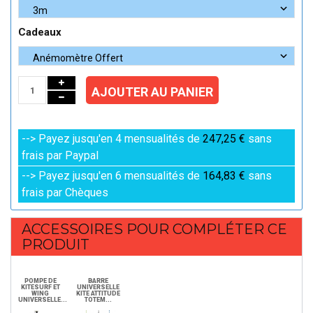
Cadeaux
AJOUTER AU PANIER
--> Payez jusqu'en 4 mensualités de
247,25 €
sans
frais par Paypal
--> Payez jusqu'en 6 mensualités de
164,83 €
sans
frais par Chèques
ACCESSOIRES POUR COMPLÉTER CE
PRODUIT
POMPE DE
BARRE
KITESURF ET
UNIVERSELLE
WING
KITE ATTITUDE
UNIVERSELLE...
TOTEM...