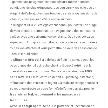
il garantit une navigation en toute sécurité même dans les
conditions les plus exigeantes. Les couleurs vives et le design
élégant de l'aile ajoutent une touche de style à vos sessions de
kitesurf, vous assurant d'être visible sur l'eau.
la Slingshot UFO V3 est également conçu pour offrir une plage
de vent étendue, permettant de naviguer dans des conditions
variées avec une performance constante. Que vous soyez un
expert en foil ou que vous débutiez, cette aile saura répondre à
toutes vos attentes et vous permettra de vivre des sessions de
kitesurf inoubliables.
la
Slingshot UFO V3
, l'aile de kitesurf ultime conçue pour les
passionnés de foil qui recherchent la légèreté extrême et la
maniabilité sans compromis. Grâce à sa construction
100%
sans latte
, la UFO V3 offre un départ au planning instantané,
même dans des vents ultra-légers. Sa stabilité exceptionnelle et
sa réponse directe en barre font d’elle l'arme parfaite pour le
freeride en foil
, le
downwind
et les
manœuvres
techniques
.
Avec un
design optimisé
pour la portance et une tension de