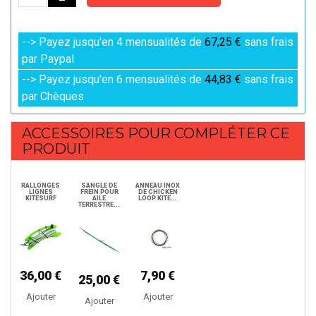
--> Payez jusqu'en 4 mensualités de
67,25 €
sans frais
par Paypal
--> Payez jusqu'en 6 mensualités de
44,83 €
sans frais
par Chèques
ACCESSOIRES POUR COMPLÉTER CE
PRODUIT
RALLONGES
SANGLE DE
ANNEAU INOX
LIGNES
FREIN POUR
DE CHICKEN
KITESURF
AILE
LOOP KITE...
TERRESTRE...
36,00 €
7,90 €
25,00 €
Ajouter
Ajouter
Ajouter