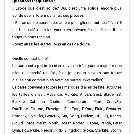
Questions fréquentes :
_ Est-ce que c'est solide?
Oui, c'est ultra solide, encore plus
solide que la Totem qui a fait ses preuves
_
Est-ce que le connecteur arrière peut glisser tout seul?
Non! Il
est bien calé dans les encoches prévues à cet effet et il est
toujours sous tension.
Voyez aussi les autres FAQs en cas de doute.
Quelle compatibilité?
La barre est «
prête à rider
» avec la très grande majorité des
ailes du marché (en fait, à ce jour, nous n'avons pas trouvé
d'ailes non compatibles avec les barres universelles) !
La barre convient à toutes les marques d'ailes de kite, et toutes
les tailles d'ailes : Advance, AdiKite, Airush, Best, Blade, B3,
Bullkite, Cabrinha, Caution, Conceptair, Core, CrazyFly,
DuoTone, Eclipse, Eleveight, Elf, Epic, F-One, Fluid, Flysurfer,
Flymaax, Flysurfer, Genetrix, Gin, Gong, Harlem, HB, HQ, Kitech,
Liquid Force, Naish, North, Ocean Rodeo, Ozone, Pansh, Peter
Lynn, Powerkite, Reedin, RRD, Slingshot, Sroka, Starkite, Storm,