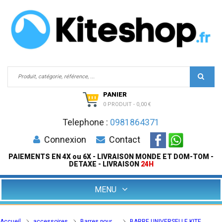
PANIER
0 PRODUIT
-
0,00 €
Telephone :
0981864371
Connexion
Contact
PAIEMENTS EN 4X ou 6X - LIVRAISON MONDE ET DOM-TOM -
DETAXE - LIVRAISON
24H
MENU
Accueil
accessoires
Barres pour
BARRE UNIVERSELLE KITE