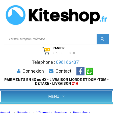
PANIER
0 PRODUIT
-
0,00 €
Telephone :
0981864371
Connexion
Contact
PAIEMENTS EN 4X ou 6X - LIVRAISON MONDE ET DOM-TOM -
DETAXE - LIVRAISON
24H
MENU
Accueil
Néoprène
Vêtements - Ponchos
Boardshorts