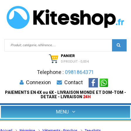
PANIER
0 PRODUIT
-
0,00 €
Telephone :
0981864371
Connexion
Contact
PAIEMENTS EN 4X ou 6X - LIVRAISON MONDE ET DOM-TOM -
DETAXE - LIVRAISON
24H
MENU
Accueil
Néoprène
Vêtements - Ponchos
Tee-shirts