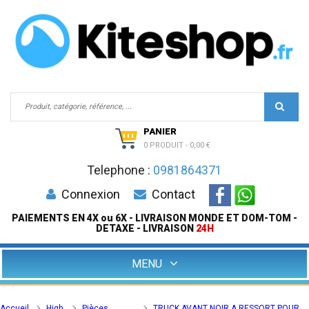
PANIER
0 PRODUIT
-
0,00 €
Telephone :
0981864371
Connexion
Contact
PAIEMENTS EN 4X ou 6X - LIVRAISON MONDE ET DOM-TOM -
DETAXE - LIVRAISON
24H
MENU
Accueil
High
Pièces
TRUCK AVANT NOIR A RESSORT POUR