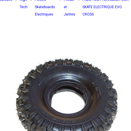
Tech
Skateboards
et
SKATE ELECTRIQUE EVO
Electriques
Jantes
CROSS