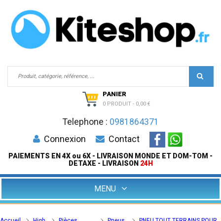
PANIER
0 PRODUIT
-
0,00 €
Telephone :
0981864371
Connexion
Contact
PAIEMENTS EN 4X ou 6X - LIVRAISON MONDE ET DOM-TOM -
DETAXE - LIVRAISON
24H
MENU
Accueil
High
Pièces
Pneus
PNEU TOUT TERRAINS POUR