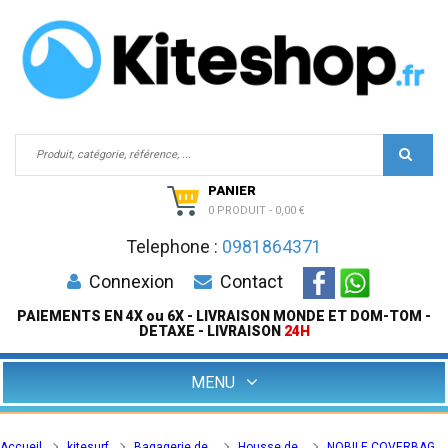
PANIER
0 PRODUIT
-
0,00 €
Telephone :
0981864371
Connexion
Contact
PAIEMENTS EN 4X ou 6X - LIVRAISON MONDE ET DOM-TOM -
DETAXE - LIVRAISON
24H
MENU
Accueil
kitesurf
Bagagerie de
Housse de
NOBILE COVERBAG