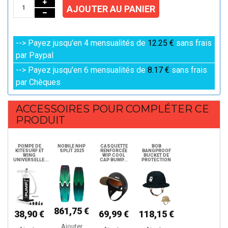
AJOUTER AU PANIER
--> Payez jusqu'en 4 mensualités de
12.25 €
sans frais
par Paypal
--> Payez jusqu'en 6 mensualités de
8.17 €
sans frais
par Chèques
ACCESSOIRES POUR COMPLÉTER CE
PRODUIT
POMPE DE
NOBILE NHP
CASQUETTE
BOB
KITESURF ET
SPLIT 2025
RENFORCÉE
BANGPROOF
WING
WIP COOL
BUCKET DE
UNIVERSELLE...
CAP BUMP...
PROTECTION
861,75 €
38,90 €
69,99 €
118,15 €
Ajouter