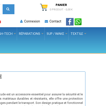
PANIER
0 PRODUIT
-
0,00 €
Connexion
Contact
H
GH-TECH
RÉPARATIONS
SUP / WAKE
TEXTILE
E
tude est un accessoire essentiel pour assurer la sécurité et le
 matériaux durables et résistants, elle offre une protection
ges pendant le transport. Son design pratique et fonctionnel