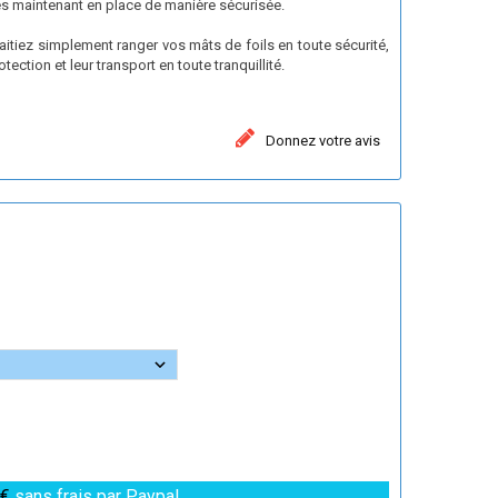
es maintenant en place de manière sécurisée.
iez simplement ranger vos mâts de foils en toute sécurité,
tection et leur transport en toute tranquillité.
Donnez votre avis
 €
sans frais par Paypal