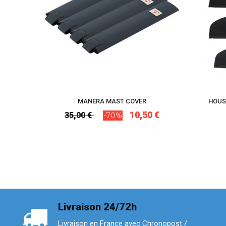
MANERA MAST COVER
HOUSS
10,50 €
35,00 €
-70%
Livraison 24/72h
Livraison en France avec Chronopost /