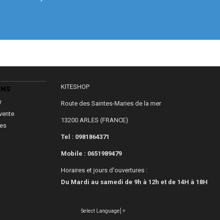
KITESHOP
ONS
r
Route des Saintes-Maries de la mer
vente
13200 ARLES (FRANCE)
les
Tel : 0981864371
Mobile :
0651989479
Horaires et jours d'ouvertures :
Du Mardi au samedi de 9h à 12h et de 14H à 18H
Select Language
▼