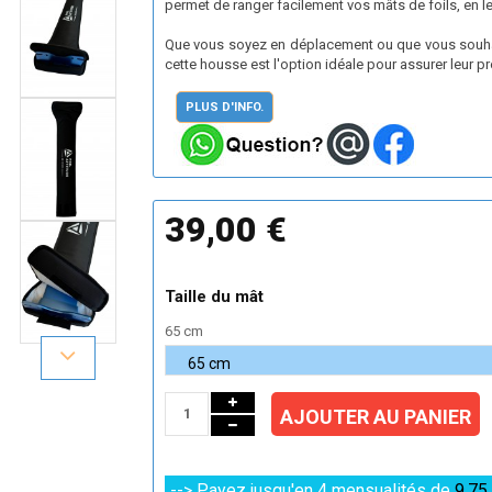
permet de ranger facilement vos mâts de foils, en l
Que vous soyez en déplacement ou que vous souhait
cette housse est l'option idéale pour assurer leur pro
PLUS D'INFO.
39,00 €
Taille du mât
65 cm
AJOUTER AU PANIER
--> Payez jusqu'en 4 mensualités de
9,75