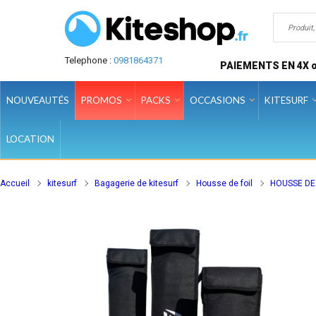
Telephone :
0981864371
PAIEMENTS EN 4X o
NOUVEAUTÉS
PROMOS
PACKS
OCCASIONS
KITESURF
LOCATION
Accueil
kitesurf
Bagagerie de kitesurf
Housse de foil
HOUSSE DE 