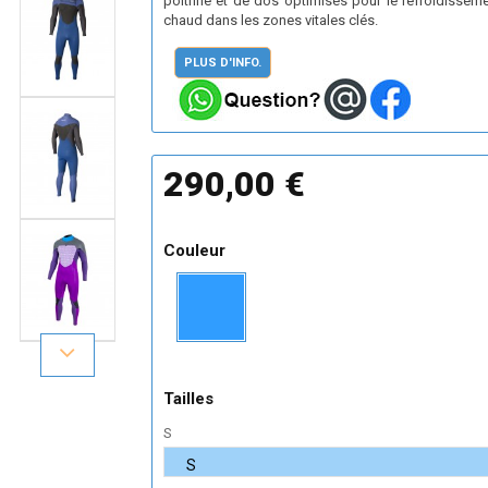
poitrine et de dos optimisés pour le refroidissem
chaud dans les zones vitales clés.
PLUS D'INFO.
290,00 €
Couleur
Tailles
S