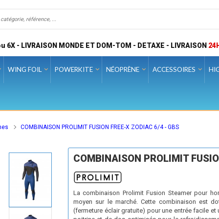
u 6X - LIVRAISON MONDE ET DOM-TOM - DETAXE - LIVRAISON
24
WING FOIL
POWERKITE
NÉOPRÈNE
ACCESSOIRES
HI
mes
COMBINAISON PROLIMIT FUSION FREE-X ZODIAC 6/4 - GBS
COMBINAISON PROLIMIT FUSION
La combinaison Prolimit Fusion Steamer pour h
moyen sur le marché. Cette combinaison est doté
(fermeture éclair gratuite) pour une entrée facile 