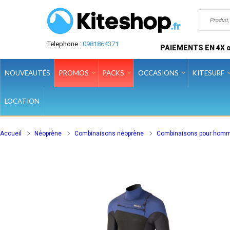
Telephone :
0981864371
PAIEMENTS EN 4X o
NOUVEAUTÉS
PROMOS
PACKS
OCCASIONS
KITESURF
LOCATION
Accueil
Néoprène
Combinaisons néoprène
Combinaisons pour hom