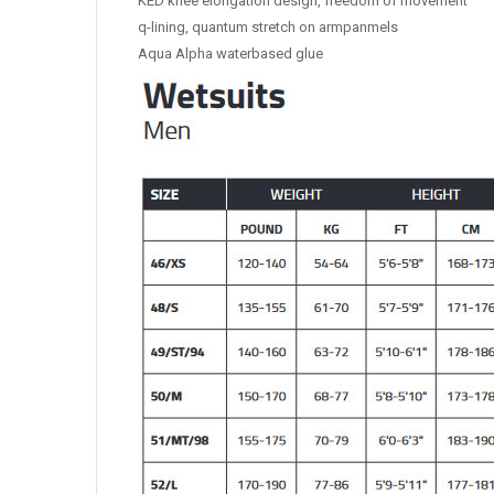
KED knee elongation design, freedom of movement
q-lining, quantum stretch on armpanmels
Aqua Alpha waterbased glue