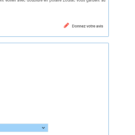
ent éolien avec doublure en polaire Zodiac vous gardent au
Donnez votre avis