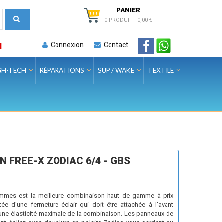
PANIER
0 PRODUIT
-
0,00 €
Connexion
Contact
H
GH-TECH
RÉPARATIONS
SUP / WAKE
TEXTILE
 FREE-X ZODIAC 6/4 - GBS
ommes est la meilleure combinaison haut de gamme à prix
e d'une fermeture éclair qui doit être attachée à l'avant
et une élasticité maximale de la combinaison. Les panneaux de