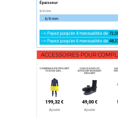
Épaisseur
6/4 mm
--> Payez jusqu'en 4 mensualités de
72,5
--> Payez jusqu'en 6 mensualités de
48,3
ACCESSOIRES POUR COMPL
COMBINAISON PROLIMIT
CHAUSSONS DE
GA
FUSION GBS...
KITESURF MONTANT
PR
PROLIMIT
199,32 €
49,00 €
Ajouter
Ajouter