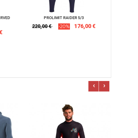
URVED
PROLIMIT RAIDER 5/3
176,00 €
220,00 €
-20%
€
‹
›