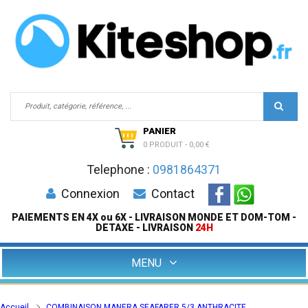
PANIER
0 PRODUIT
-
0,00 €
Telephone :
0981864371
Connexion
Contact
PAIEMENTS EN 4X ou 6X - LIVRAISON MONDE ET DOM-TOM -
DETAXE - LIVRAISON
24H
MENU
Accueil
COMBINAISON MANERA SEAFARER 5/3 ANTHRACITE