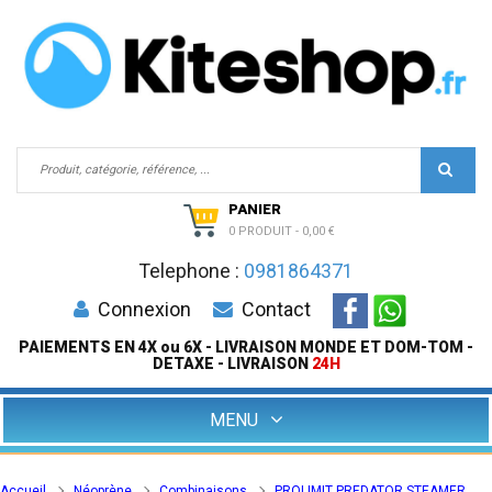
PANIER
0 PRODUIT
-
0,00 €
Telephone :
0981864371
Connexion
Contact
PAIEMENTS EN 4X ou 6X - LIVRAISON MONDE ET DOM-TOM -
DETAXE - LIVRAISON
24H
MENU
Accueil
Néoprène
Combinaisons
PROLIMIT PREDATOR STEAMER