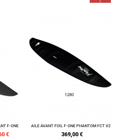
NT F-ONE
AILE AVANT FOIL F-ONE PHANTOM FCT V2
AILE 
60 €
369,00 €
75