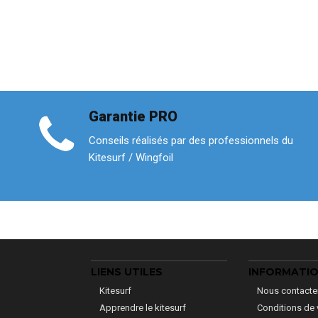
Garantie PRO
Conseils réalisés par des professionnels du
Kitesurf / Wingfoil
LIENS UTILES
INFORMATI
Kitesurf
Nous contacte
Apprendre le kitesurf
Conditions de 