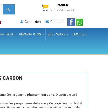
PANIER
0 PRODUIT
-
0,00 €
Connexion
Contact
H
GH-TECH
RÉPARATIONS
SUP / WAKE
TEXTILE
AS CARBON
 compléter la gamme
phantom carbone
. Disponible en 3
s tous les programmes de la Wing. Cette génération de foil
es) afin de limiter les turbulences et avoir un maximum de