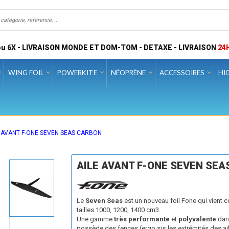
u 6X - LIVRAISON MONDE ET DOM-TOM - DETAXE - LIVRAISON
24
WING FOIL
POWERKITE
NÉOPRÈNE
ACCESSOIRES
HI
E AVANT F-ONE SEVEN SEAS CARBON
AILE AVANT F-ONE SEVEN SE
Le
Seven Seas
est un nouveau foil Fone qui vient
tailles 1000, 1200, 1400 cm3.
Une gamme
très performante
et
polyvalente
dan
possède des fences (ergo sur les extrémités des ail