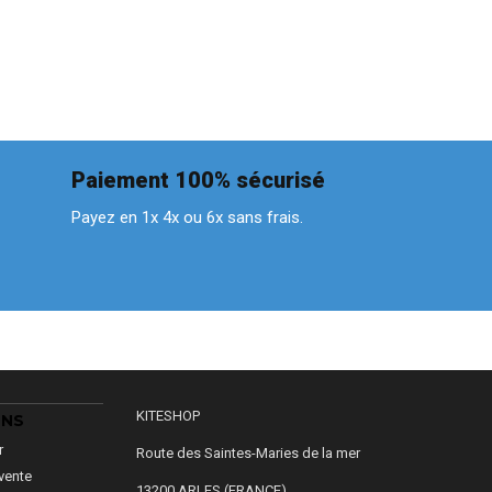
Paiement 100% sécurisé
Payez en 1x 4x ou 6x sans frais.
KITESHOP
ONS
r
Route des Saintes-Maries de la mer
vente
13200 ARLES (FRANCE)