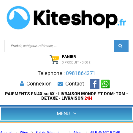
PANIER
0 PRODUIT
-
0,00 €
Telephone :
0981864371
Connexion
Contact
PAIEMENTS EN 4X ou 6X - LIVRAISON MONDE ET DOM-TOM -
DETAXE - LIVRAISON
24H
MENU
Accueil
Wing
Foil de Wing et
Ailes
AILE AVANT F-ONE