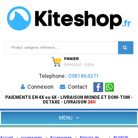
PANIER
0 PRODUIT
-
0,00 €
Telephone :
0981864371
Connexion
Contact
PAIEMENTS EN 4X ou 6X - LIVRAISON MONDE ET DOM-TOM -
DETAXE - LIVRAISON
24H
MENU
Accueil
accessoires
Accessoires
Ailerons de
AILERON