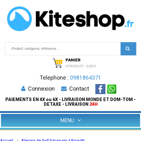
PANIER
0 PRODUIT
-
0,00 €
Telephone :
0981864371
Connexion
Contact
PAIEMENTS EN 4X ou 6X - LIVRAISON MONDE ET DOM-TOM -
DETAXE - LIVRAISON
24H
MENU
Accueil
Ailerons de Surf Future par 4 Brunotti