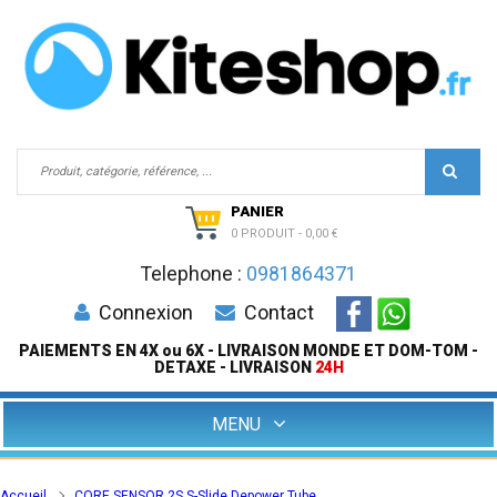
PANIER
0 PRODUIT
-
0,00 €
Telephone :
0981864371
Connexion
Contact
PAIEMENTS EN 4X ou 6X - LIVRAISON MONDE ET DOM-TOM -
DETAXE - LIVRAISON
24H
MENU
Accueil
CORE SENSOR 2S S-Slide Depower Tube