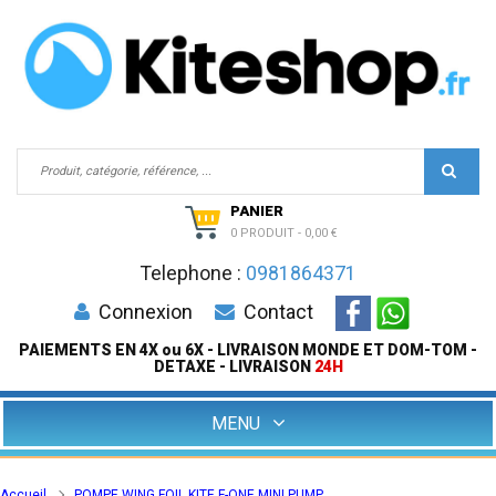
PANIER
0 PRODUIT
-
0,00 €
Telephone :
0981864371
Connexion
Contact
PAIEMENTS EN 4X ou 6X - LIVRAISON MONDE ET DOM-TOM -
DETAXE - LIVRAISON
24H
MENU
Accueil
POMPE WING FOIL KITE F-ONE MINI PUMP