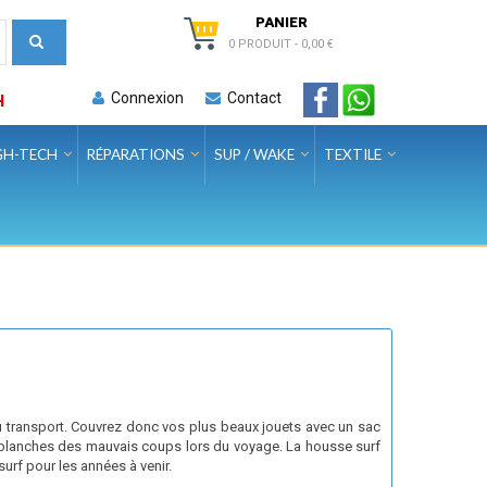
PANIER
0 PRODUIT
-
0,00 €
Connexion
Contact
H
GH-TECH
RÉPARATIONS
SUP / WAKE
TEXTILE
du transport. Couvrez donc vos plus beaux jouets avec un sac
 planches des mauvais coups lors du voyage. La housse surf
urf pour les années à venir.