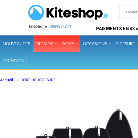
Telephone :
0981864371
PAIEMENTS EN 4X o
NOUVEAUTÉS
PROMOS
PACKS
OCCASIONS
KITESURF
LOCATION
Accueil
CORE HOUSSE SURF