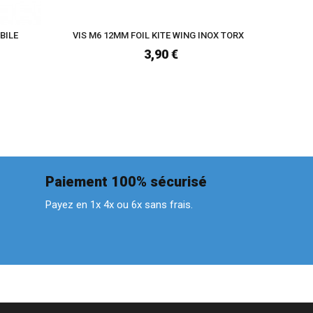
BILE
VIS M6 12MM FOIL KITE WING INOX TORX
VIS M6 
3,90 €
Paiement 100% sécurisé
Payez en 1x 4x ou 6x sans frais.