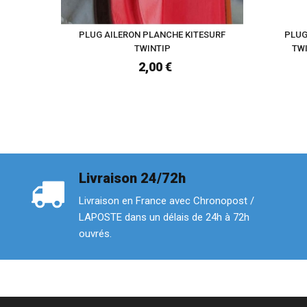
PLUG AILERON PLANCHE KITESURF
PLUG
TWINTIP
TW
2,00 €
Livraison 24/72h
Livraison en France avec Chronopost /
LAPOSTE dans un délais de 24h à 72h
ouvrés.