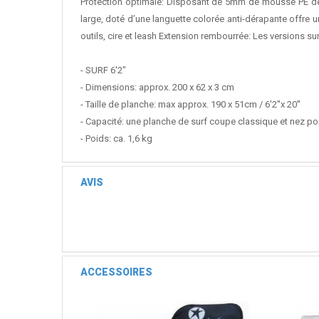
Protection optimale: Disposant de 5mm de mousse PE de r
large, doté d’une languette colorée anti-dérapante offre u
outils, cire et leash Extension rembourrée: Les versions s
- SURF 6'2"
- Dimensions: approx. 200 x 62 x 3 cm
- Taille de planche: max approx. 190 x 51cm / 6'2''x 20''
- Capacité: une planche de surf coupe classique et nez p
- Poids: ca. 1,6 kg
AVIS
ACCESSOIRES