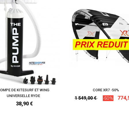
OMPE DE KITESURF ET WING
CORE XR7 -50%
UNIVERSELLE RYDE
774,
1 549,00 €
-50%
38,90 €