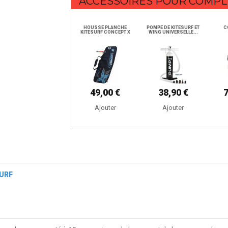
ACCESSOIRES POUR COMPL
HOUSSE PLANCHE
POMPE DE KITESURF ET
C
KITESURF CONCEPT X
WING UNIVERSELLE...
49,00 €
38,90 €
Ajouter
Ajouter
SURF