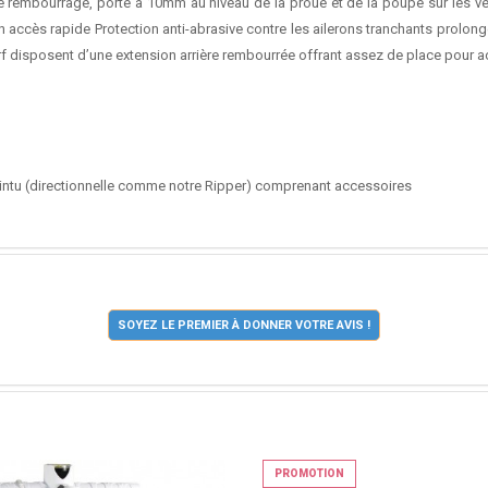
embourrage, porté à 10mm au niveau de la proue et de la poupe sur les vers
n accès rapide Protection anti-abrasive contre les ailerons tranchants prolon
urf disposent d’une extension arrière rembourrée offrant assez de place pour a
ointu (directionnelle comme notre Ripper) comprenant accessoires
SOYEZ LE PREMIER À DONNER VOTRE AVIS !
PROMOTION