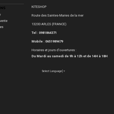
KITESHOP
ONS
r
Route des Saintes-Maries de la mer
vente
13200 ARLES (FRANCE)
les
Tel : 0981864371
Mobile :
0651989479
Horaires et jours d'ouvertures :
Du Mardi au samedi de 9h à 12h et de 14H à 18H
Select Language
▼