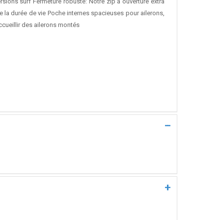
ions surf Fermeture robuste: Notre zip à ouverture extra
ge la durée de vie Poche internes spacieuses pour ailerons,
ccueillir des ailerons montés