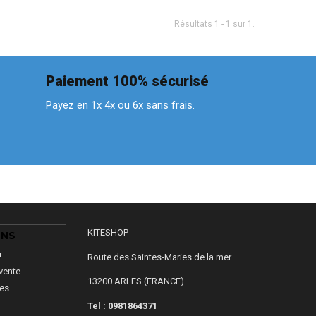
Résultats 1 - 1 sur 1.
Paiement 100% sécurisé
Payez en 1x 4x ou 6x sans frais.
KITESHOP
ONS
r
Route des Saintes-Maries de la mer
vente
13200 ARLES (FRANCE)
les
Tel : 0981864371