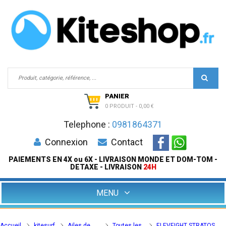
PANIER
0 PRODUIT
-
0,00 €
Telephone :
0981864371
Connexion
Contact
PAIEMENTS EN 4X ou 6X - LIVRAISON MONDE ET DOM-TOM -
DETAXE - LIVRAISON
24H
MENU
Accueil
kitesurf
Ailes de
Toutes les
ELEVEIGHT STRATOS