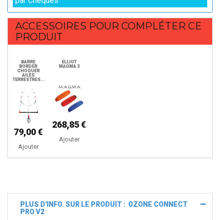
par Chèques
ACCESSOIRES POUR COMPLÉTER CE
PRODUIT
BARRE
ELLIOT
BORDER
MAGMA 3
CHOQUER
AILES
TERRESTRES...
268,85 €
79,00 €
Ajouter
Ajouter
PLUS D'INFO. SUR LE PRODUIT : OZONE CONNECT
PRO V2