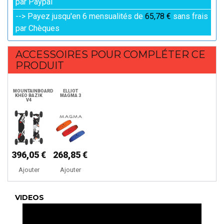
par Paypal
--> Payez jusqu'en 6 mensualités de
65,78 €
sans frais
par Chèques
ACCESSOIRES POUR COMPLÉTER CE
PRODUIT
MOUNTAINBOARD
ELLIOT
KHEO BAZIK
MAGMA 3
V4
396,05 €
268,85 €
Ajouter
Ajouter
VIDEOS