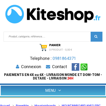
PANIER
0 PRODUIT
-
0,00 €
Telephone :
0981864371
Connexion
Contact
PAIEMENTS EN 4X ou 6X - LIVRAISON MONDE ET DOM-TOM -
DETAXE - LIVRAISON
24H
MENU
Accueil
Powerkite
Mountainboards
MOUNTAINBOARD KHEO EPIC