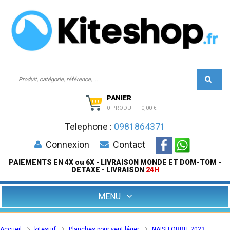
PANIER
0 PRODUIT
-
0,00 €
Telephone :
0981864371
Connexion
Contact
PAIEMENTS EN 4X ou 6X - LIVRAISON MONDE ET DOM-TOM -
DETAXE - LIVRAISON
24H
MENU
Accueil
kitesurf
Planches pour vent léger
NAISH ORBIT 2023