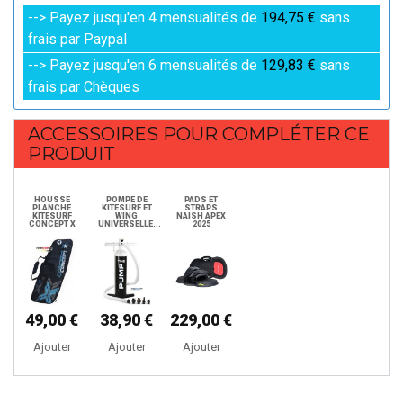
--> Payez jusqu'en 4 mensualités de
194,75 €
sans
frais par Paypal
--> Payez jusqu'en 6 mensualités de
129,83 €
sans
frais par Chèques
ACCESSOIRES POUR COMPLÉTER CE
PRODUIT
HOUSSE
POMPE DE
PADS ET
PLANCHE
KITESURF ET
STRAPS
KITESURF
WING
NAISH APEX
CONCEPT X
UNIVERSELLE...
2025
49,00 €
38,90 €
229,00 €
Ajouter
Ajouter
Ajouter