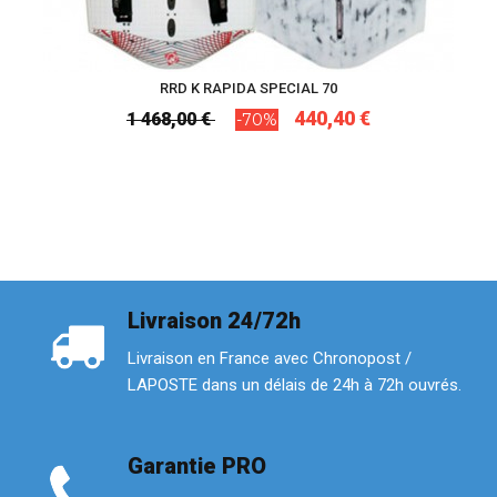
RRD K RAPIDA SPECIAL 70
440,40 €
1 468,00 €
-70%
Livraison 24/72h
Livraison en France avec Chronopost /
LAPOSTE dans un délais de 24h à 72h ouvrés.
Garantie PRO