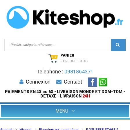
PANIER
0 PRODUIT
-
0,00 €
Telephone :
0981864371
Connexion
Contact
PAIEMENTS EN 4X ou 6X - LIVRAISON MONDE ET DOM-TOM -
DETAXE - LIVRAISON
24H
MENU
Accueil
kitesurf
Planches pour vent léger
FLYSURFER STAGE 2