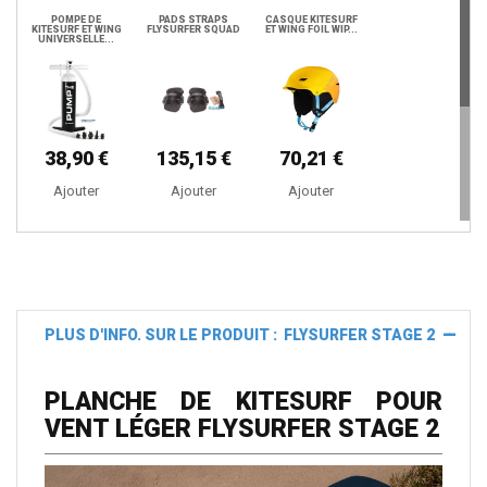
POMPE DE
PADS STRAPS
CASQUE KITESURF
KITESURF ET WING
FLYSURFER SQUAD
ET WING FOIL WIP...
UNIVERSELLE...
38,90 €
135,15 €
70,21 €
Ajouter
Ajouter
Ajouter
LUNETTES DE
BOB BANGPROOF
CASQUE PROJECT
KITESURF ET
BUCKET V2
5
WINGFOIL...
PLUS D'INFO. SUR LE PRODUIT : FLYSURFER STAGE 2
19,90 €
139,00 €
49,90 €
PLANCHE DE KITESURF POUR
Ajouter
Ajouter
Ajouter
VENT LÉGER FLYSURFER STAGE 2