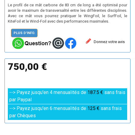
Le profil de ce mât carbone de 83 cm de long a été optimisé pour
avoir le maximum de transversalité entre les différentes disciplines.
Avec ce mât vous pourrez pratiquer le WingFoil, le SurfFoil, le
KiteFoil et le Wind-Foil avec des performances maximales.
PLUS D'INFO.
Donnez votre avis
750,00 €
--> Payez jusqu'en 4 mensualités de
187.5 €
sans frais
par Paypal
--> Payez jusqu'en 6 mensualités de
125 €
sans frais
par Chèques