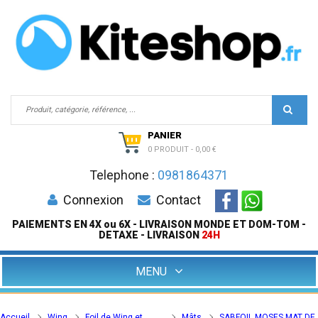
PANIER
0 PRODUIT
-
0,00 €
Telephone :
0981864371
Connexion
Contact
PAIEMENTS EN 4X ou 6X - LIVRAISON MONDE ET DOM-TOM -
DETAXE - LIVRAISON
24H
MENU
Accueil
Wing
Foil de Wing et
Mâts
SABFOIL MOSES MAT DE