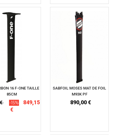
BON 16 F-ONE TAILLE
SABFOIL MOSES MAT DE FOIL
85CM
M93K PF
849,15
890,00 €
 €
-15%
€