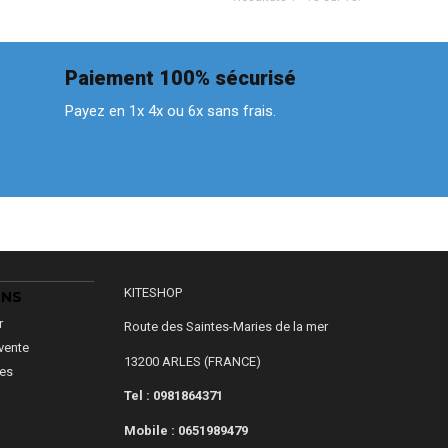
Paiement 100% sécurisé
Payez en 1x 4x ou 6x sans frais.
KITESHOP
ONS
r
Route des Saintes-Maries de la mer
vente
13200 ARLES (FRANCE)
les
Tel : 0981864371
Mobile :
0651989479