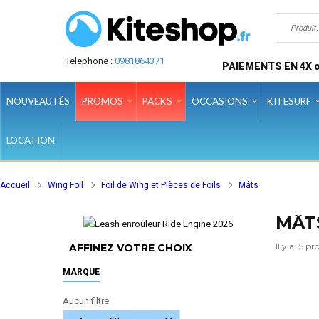
Telephone :
0981864371
PAIEMENTS EN 4X o
NOUVEAUTÉS
PROMOS
PACKS
OCCASIONS
KITESURF
LOCATION
Accueil
Wing Foil
Foil de Wing et Pièces de Foils
Mâts
MÂT
Il y a 15 pr
AFFINEZ VOTRE CHOIX
MARQUE
Aucun filtre