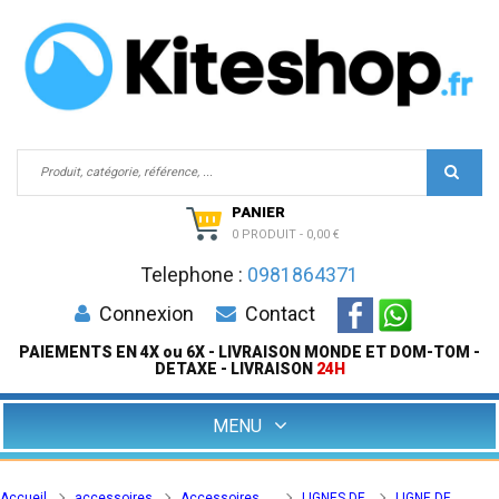
PANIER
0 PRODUIT
-
0,00 €
Telephone :
0981864371
Connexion
Contact
PAIEMENTS EN 4X ou 6X - LIVRAISON MONDE ET DOM-TOM -
DETAXE - LIVRAISON
24H
MENU
Accueil
accessoires
Accessoires
LIGNES DE
LIGNE DE