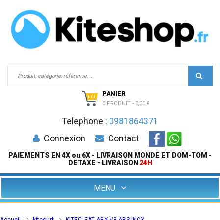
PANIER
0 PRODUIT
-
0,00 €
Telephone :
0981864371
Connexion
Contact
PAIEMENTS EN 4X ou 6X - LIVRAISON MONDE ET DOM-TOM -
DETAXE - LIVRAISON
24H
MENU
Accueil
kitesurf
KITECLEAT ABX-V3 ABS-INOX