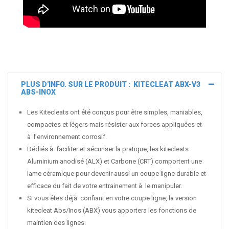
PLUS D'INFO. SUR LE PRODUIT : KITECLEAT ABX-V3
ABS-INOX
Les Kitecleats ont été conçus pour être simples, maniables,
compactes et légers mais résister aux forces appliquées et
à l’environnement corrosif.
Dédiés à faciliter et sécuriser la pratique, les kitecleats
Aluminium anodisé (ALX) et Carbone (CRT) comportent une
lame céramique pour devenir aussi un coupe ligne durable et
efficace du fait de votre entrainement à le manipuler.
Si vous êtes déjà confiant en votre coupe ligne, la version
kitecleat Abs/Inos (ABX) vous apportera les fonctions de
maintien des lignes.