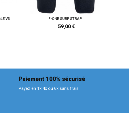
LE V3
F-ONE SURF STRAP
F-ON
PLAS
59,00 €
Paiement 100% sécurisé
Payez en 1x 4x ou 6x sans frais.