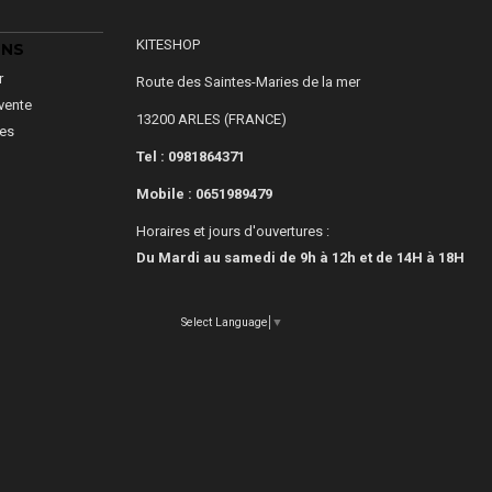
KITESHOP
ONS
r
Route des Saintes-Maries de la mer
vente
13200 ARLES (FRANCE)
les
Tel : 0981864371
Mobile :
0651989479
Horaires et jours d'ouvertures :
Du Mardi au samedi de 9h à 12h et de 14H à 18H
Select Language
▼