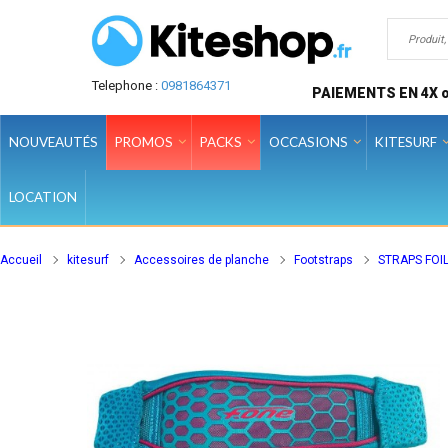
Telephone :
0981864371
PAIEMENTS EN 4X o
NOUVEAUTÉS
PROMOS
PACKS
OCCASIONS
KITESURF
LOCATION
Accueil
kitesurf
Accessoires de planche
Footstraps
STRAPS FOIL