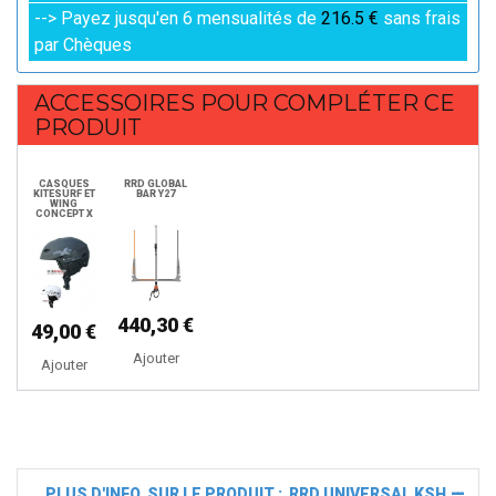
--> Payez jusqu'en 6 mensualités de
216.5 €
sans frais
par Chèques
ACCESSOIRES POUR COMPLÉTER CE
PRODUIT
CASQUES
RRD GLOBAL
KITESURF ET
BAR Y27
WING
CONCEPT X
440,30 €
49,00 €
Ajouter
Ajouter
PLUS D'INFO. SUR LE PRODUIT : RRD UNIVERSAL KSH