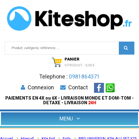
PANIER
0 PRODUIT
-
0,00 €
Telephone :
0981864371
Connexion
Contact
PAIEMENTS EN 4X ou 6X - LIVRAISON MONDE ET DOM-TOM -
DETAXE - LIVRAISON
24H
MENU
Accueil
kitesurf
Kite Foil
Foils
RRD UNIVERSAL KSH ALU SET Y25